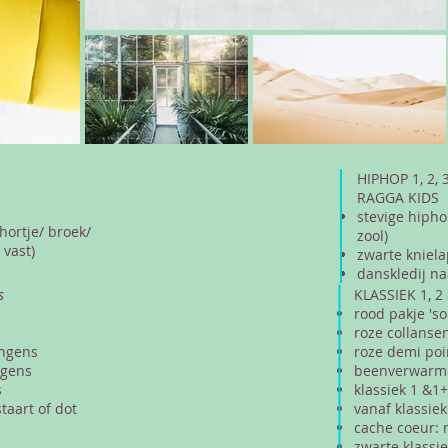
HIPHOP 1, 2,
RAGGA KIDS
stevige hiph
hortje/ broek/
zool)
 vast)
zwarte kniel
danskledij na
s
KLASSIEK 1, 2
rood pakje 'so
roze collanse
ongens
roze demi poi
ngens
beenverwarmer
s
klassiek 1 &1+
taart of dot
vanaf klassiek
cache coeur: n
zwarte klassi