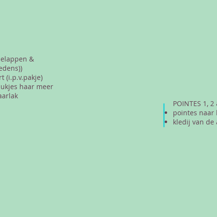
ielappen &
edens))
 (i.p.v.pakje)
lukjes haar meer
aarlak
POINTES 1, 2 
pointes naar
kledij van de