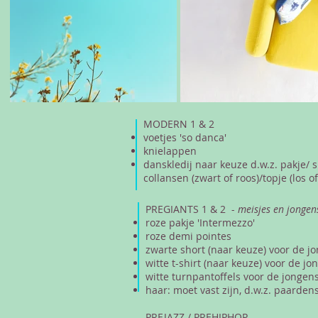
MODERN 1 & 2
voetjes 'so danca'
knielappen
danskledij naar keuze d.w.z. pakje/ s
collansen (zwart of roos)/topje (los of
PREGIANTS 1 & 2 -
meisjes en jongen
roze pakje 'Intermezzo'
roze demi pointes
zwarte short (naar keuze) voor de j
witte t-shirt (naar keuze) voor de jo
witte turnpantoffels voor de jongen
haar: moet vast zijn, d.w.z. paardens
PREJAZZ / PREHIPHOP