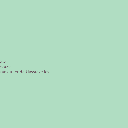
& 3
 keuze
 aansluitende klassieke les