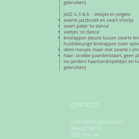
gebruiken)
JAZZ 4, 5 & 6 -
meisjes en jongens
zwarte jazzbroek en zwart shortje
zwart pakje 'so danca'
voetjes 'so danca'
knielappen (keuze tussen zwarte kn
huidskleurige knielappen (voor optr
idem meisjes maar met zwarte t-shirt
haar: strakke paardenstaart, geen p
los (anders haarband/speldjes en h
gebruiken)
CONTACTS
VZW Giants Dansschool
Hoogstraat 10
1650 Beersel