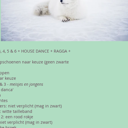
 3, 4, 5 & 6 + HOUSE DANCE + RAGGA +
opschoenen naar keuze (geen zwarte
appen
ar keuze
 & 3 -
meisjes en jongens
 danca'
n
ntes
s: niet verplicht (mag in zwart)
: witte tailleband
 2: een rood rokje
iet verplicht (mag in zwart)
eke broek