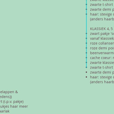
zwarte t-shirt
zwarte demi p
haar: stevige 
(anders haarb
KLASSIEK 4, 5
zwart pakje 's
vanaf klassiek
roze collanse
roze demi poi
beenverwarmer
cache coeur: n
zwarte klassi
zwarte t-shirt
zwarte demi p
haar: stevige 
(anders haarb
ielappen &
edens))
 (i.p.v. pakje)
lukjes haar meer
aarlak