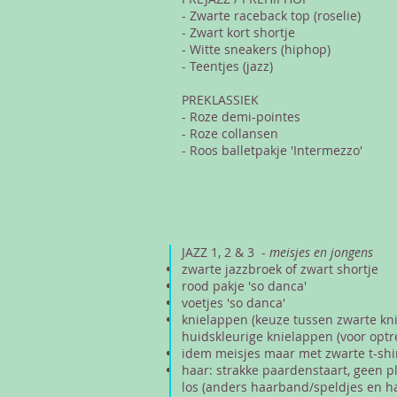
- Zwarte raceback top (roselie)
- Zwart kort shortje
- Witte sneakers (hiphop)
- Teentjes (jazz)
PREKLASSIEK
- Roze demi-pointes
- Roze collansen
- Roos balletpakje 'Intermezzo'
JAZZ 1, 2 & 3 -
meisjes en jongens
zwarte jazzbroek of zwart shortje
rood pakje 'so danca'
voetjes 'so danca'
knielappen (keuze tussen zwarte kn
huidskleurige knielappen (voor optr
idem meisjes maar met zwarte t-shirt
haar: strakke paardenstaart, geen p
los (anders haarband/speldjes en h